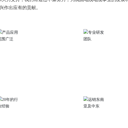
兴作出应有的贡献。
应用范围广泛
专业研发团队
的成缆、绞线、铠装、绕
现有员工200多名，专业技术人员50余
卷多种设备，新能源产品
名，其中中级职称15名，高级职称5名
电缆等
年的行业经验
远销东南亚及中东