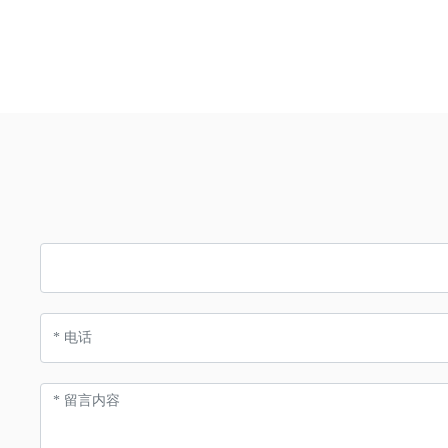
占地面积6万平方米，标准厂房3万平方
通过不懈努力
米，办公大楼、综合大楼近5千平方米。
发展和民族