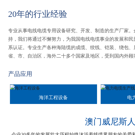
20年的行业经验
专业从事电线电缆专用设备研究、开发、制造的生产厂家。
持，我们将通过不懈努力，为我国电线电缆事业的发展和民
系认证。专业生产各种海陆缆的成缆、绞线、铠装、绕包、
省、市、自治区，海外二十多个国家及地区，受到国内外顾
产品应用
海洋工程设备
电
澳门威尼斯
企业30多年的发展壮大历程始终沐浴着线缆界朋友的关爱