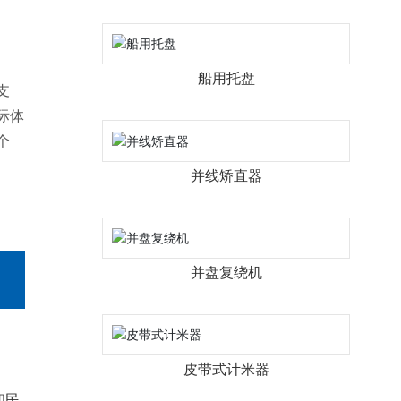
船用托盘
支
际体
个
并线矫直器
并盘复绕机
皮带式计米器
和民