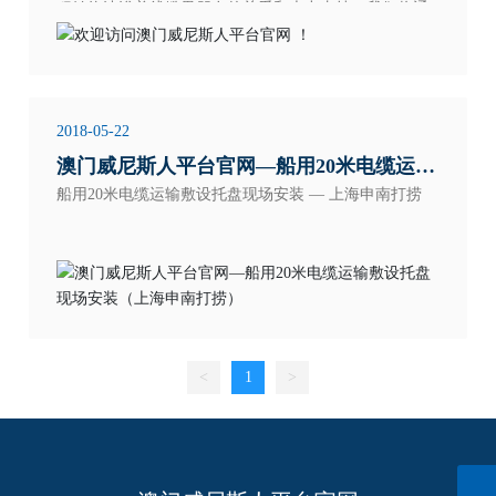
程始终沐浴着线缆界朋友的关爱和大力支持，我们将通
过不懈的努力，为我国电线电缆事业的发展和民族工业
的振兴作出应有的贡献。企业先后通过了ISO9001国际质
量认证和ISO14001国际环境体系认证。
2018-05-22
澳门威尼斯人平台官网—船用20米电缆运输
船用20米电缆运输敷设托盘现场安装 — 上海申南打捞
敷设托盘现场安装（上海申南打捞）
<
1
>