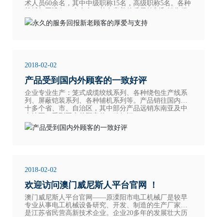
术人员60余名，其中中级职称15名，高级职称5名。各种
机械加工设备60余台套，并有完善的质量控制和销售服
务体系。
2018-02-02
产品受到国内外顾客的一致好评
企业专业生产：笼式成缆绞线系列、各种绕包生产线系
列、屏蔽铠装系列、各种辅机系列等。产品销往国内二
十多个省、市、自治区，其中部分产品远销东南亚及中
东地区，受到国内外顾客的一致好评。
2018-02-02
欢迎访问澳门威尼斯人平台官网 ！
澳门威尼斯人平台官网——原溧阳市电工机械厂是较早
专业从事电工机械设备研究、开发、制造的生产厂家。
是江苏省民营高新技术企业。企业20多年的发展壮大历