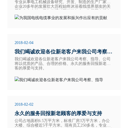
的贡献
专业从事电工机械设备研究、开发、制造的生产厂家。
企业20多年的发展壮大历程始终沐浴着线缆界朋友的关
爱和大力支持，我们将通过不懈的努力，为我国电线电
缆事业的发展和振兴作出应有的贡献。企业先后通过了I
SO9001国际质量认证和ISO14001国际环境体系认证。
2018-02-04
我们竭诚欢迎各位新老客户来我公司考察、
我们竭诚欢迎各位新老客户来我公司考察、指导。公司
指导
将以优质的产品、合理的价格、永久的服务回报新老顾
客的厚爱与支持。
2018-02-02
永久的服务回报新老顾客的厚爱与支持
公司占地面积6.5万平方米，标准厂房3万平方米，办公
大楼、综合楼近5千平方米。现有员工250多名，专业技