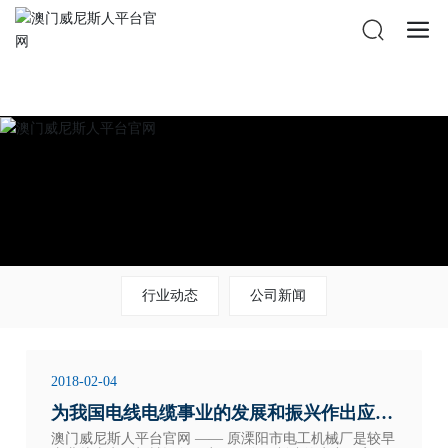
澳门威尼斯人平台官网
行业动态
公司新闻
2018-02-04
为我国电线电缆事业的发展和振兴作出应有
澳门威尼斯人平台官网 —— 原溧阳市电工机械厂是较早