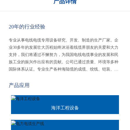
产品详情
20年的行业经验
专业从事电线电缆专用设备研究、开发、制造的生产厂家。企
业30多年的发展壮大历程始终沐浴着线缆界朋友的关爱和大力
支持，我们将通过不懈努力，为我国电线电缆事业的发展和民
族工业的振兴作出应有的贡献。公司已通过质量、环境等多种
国际体系认证。专业生产各种海陆缆的成缆、绞线、铠装、绕
包、屏蔽、收卷多种设备，新能源产品电缆等。产品销往国内
二十多个省、市、自治区，海外二十多个国家及地区，受到国
产品应用
内外顾客的一致好评。
海洋工程设备