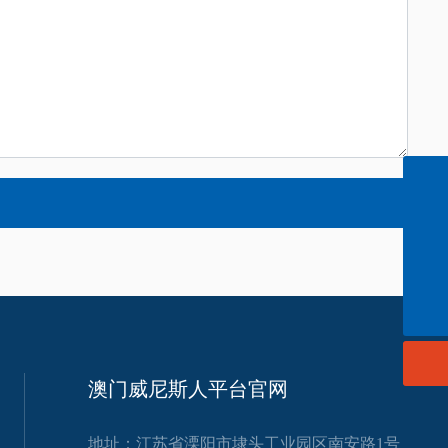
info@cn-ligong.com
139 0614 3570
152 0614 3663
澳门威尼斯人平台官网
地址：江苏省溧阳市埭头工业园区南安路1号