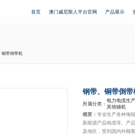
首页
澳门威尼斯人平台官网
产品展示
、铜带倒带机
钢带、铜带倒带
电力电缆生
所属分类：
其他辅机
概要：
专业生产各种海
新能源产品电缆等。产
及地区，受到国内外顾