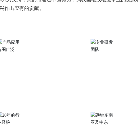
兴作出应有的贡献。
应用范围广泛
专业研发团队
的成缆、绞线、铠装、绕
现有员工200多名，专业技术人员50余
卷多种设备，新能源产品
名，其中中级职称15名，高级职称5名
电缆等
年的行业经验
远销东南亚及中东