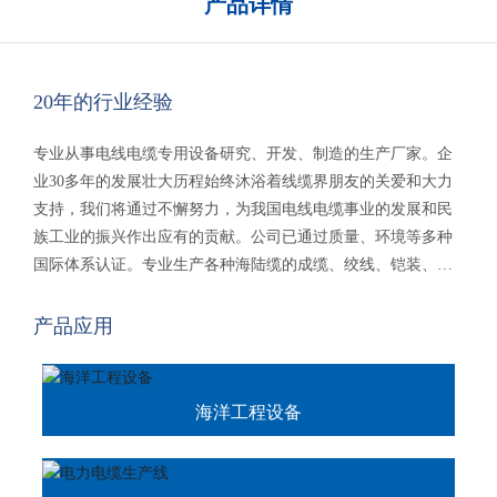
产品详情
20年的行业经验
专业从事电线电缆专用设备研究、开发、制造的生产厂家。企
业30多年的发展壮大历程始终沐浴着线缆界朋友的关爱和大力
支持，我们将通过不懈努力，为我国电线电缆事业的发展和民
族工业的振兴作出应有的贡献。公司已通过质量、环境等多种
国际体系认证。专业生产各种海陆缆的成缆、绞线、铠装、绕
包、屏蔽、收卷多种设备，新能源产品电缆等。产品销往国内
二十多个省、市、自治区，海外二十多个国家及地区，受到国
产品应用
内外顾客的一致好评。
海洋工程设备