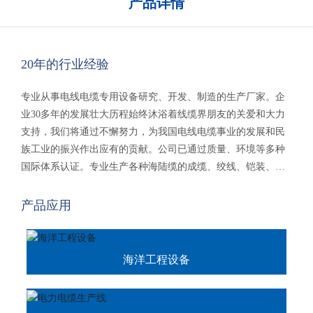
产品详情
20年的行业经验
专业从事电线电缆专用设备研究、开发、制造的生产厂家。企
业30多年的发展壮大历程始终沐浴着线缆界朋友的关爱和大力
支持，我们将通过不懈努力，为我国电线电缆事业的发展和民
族工业的振兴作出应有的贡献。公司已通过质量、环境等多种
国际体系认证。专业生产各种海陆缆的成缆、绞线、铠装、绕
包、屏蔽、收卷多种设备，新能源产品电缆等。产品销往国内
二十多个省、市、自治区，海外二十多个国家及地区，受到国
产品应用
内外顾客的一致好评。
海洋工程设备