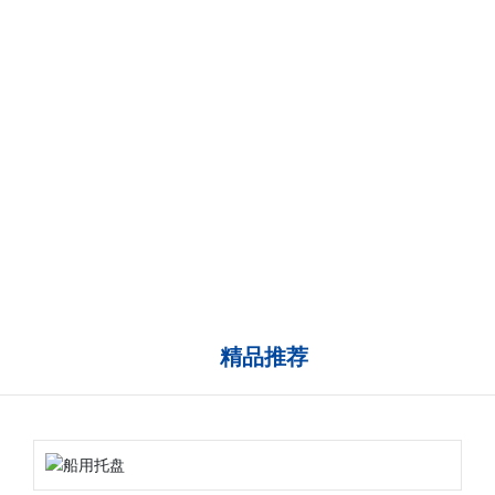
完善的质量控制
产品应用范围广泛
专业研发团队
厂区规模宏大
20年的行业经验
远销东南亚及中东
精品推荐