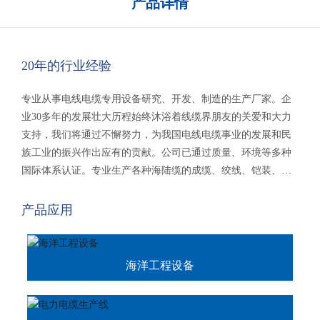
产品详情
20年的行业经验
专业从事电线电缆专用设备研究、开发、制造的生产厂家。企
业30多年的发展壮大历程始终沐浴着线缆界朋友的关爱和大力
支持，我们将通过不懈努力，为我国电线电缆事业的发展和民
族工业的振兴作出应有的贡献。公司已通过质量、环境等多种
国际体系认证。专业生产各种海陆缆的成缆、绞线、铠装、绕
包、屏蔽、收卷多种设备，新能源产品电缆等。产品销往国内
二十多个省、市、自治区，海外二十多个国家及地区，受到国
产品应用
内外顾客的一致好评。
海洋工程设备