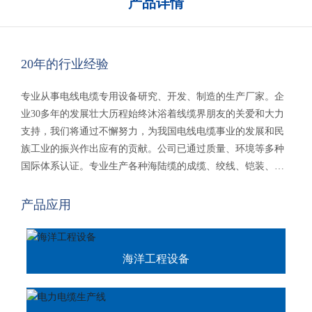
产品详情
20年的行业经验
专业从事电线电缆专用设备研究、开发、制造的生产厂家。企
业30多年的发展壮大历程始终沐浴着线缆界朋友的关爱和大力
支持，我们将通过不懈努力，为我国电线电缆事业的发展和民
族工业的振兴作出应有的贡献。公司已通过质量、环境等多种
国际体系认证。专业生产各种海陆缆的成缆、绞线、铠装、绕
包、屏蔽、收卷多种设备，新能源产品电缆等。产品销往国内
二十多个省、市、自治区，海外二十多个国家及地区，受到国
产品应用
内外顾客的一致好评。
海洋工程设备