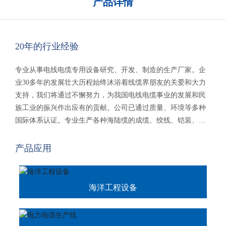
产品详情
20年的行业经验
专业从事电线电缆专用设备研究、开发、制造的生产厂家。企
业30多年的发展壮大历程始终沐浴着线缆界朋友的关爱和大力
支持，我们将通过不懈努力，为我国电线电缆事业的发展和民
族工业的振兴作出应有的贡献。公司已通过质量、环境等多种
国际体系认证。专业生产各种海陆缆的成缆、绞线、铠装、绕
包、屏蔽、收卷多种设备，新能源产品电缆等。产品销往国内
二十多个省、市、自治区，海外二十多个国家及地区，受到国
产品应用
内外顾客的一致好评。
海洋工程设备