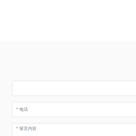
占地面积6万平方米，标准厂房3万平方
通过不懈努力
米，办公大楼、综合大楼近5千平方米。
发展和民族