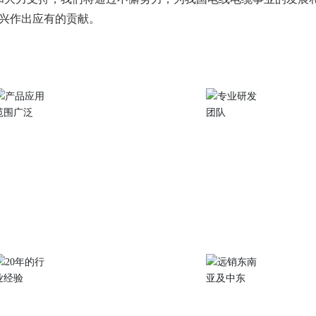
兴作出应有的贡献。
应用范围广泛
专业研发团队
的成缆、绞线、铠装、绕
现有员工200多名，专业技术人员50余
卷多种设备，新能源产品
名，其中中级职称15名，高级职称5名
电缆等
年的行业经验
远销东南亚及中东