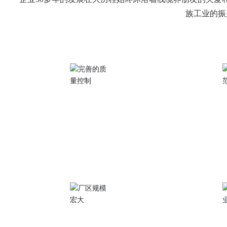
族工业的振
完善的质量控制
产品
各种机械加工设备200余台套，并有完善
各种海陆缆
的质量控制和销售服务体系
包、屏蔽、收
厂区规模宏大
20