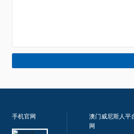
手机官网
澳门威尼斯人平
网