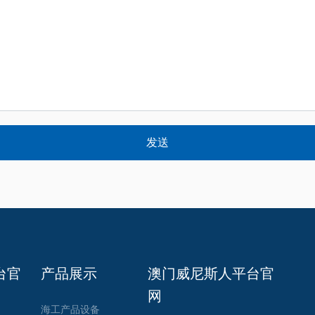
发送
台官
产品展示
澳门威尼斯人平台官
网
海工产品设备