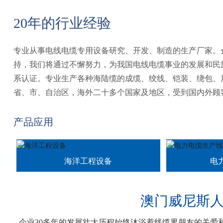
20年的行业经验
专业从事电线电缆专用设备研究、开发、制造的生产厂家。
持，我们将通过不懈努力，为我国电线电缆事业的发展和民
系认证。专业生产各种海陆缆的成缆、绞线、铠装、绕包、
省、市、自治区，海外二十多个国家及地区，受到国内外顾
产品应用
海洋工程设备
电
澳门威尼斯
企业30多年的发展壮大历程始终沐浴着线缆界朋友的关爱