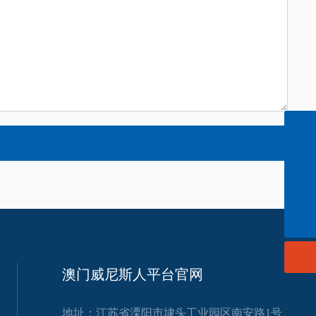
info@cn-ligong.com
139 0614 3570
152 0614 3663
澳门威尼斯人平台官网
地址：江苏省溧阳市埭头工业园区南安路1号