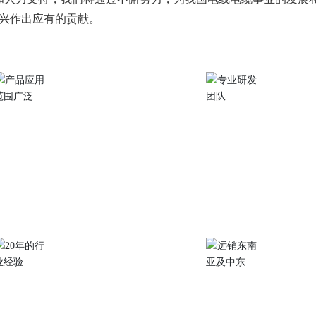
兴作出应有的贡献。
应用范围广泛
专业研发团队
的成缆、绞线、铠装、绕
现有员工200多名，专业技术人员50余
卷多种设备，新能源产品
名，其中中级职称15名，高级职称5名
电缆等
年的行业经验
远销东南亚及中东