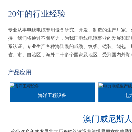
20年的行业经验
专业从事电线电缆专用设备研究、开发、制造的生产厂家。
持，我们将通过不懈努力，为我国电线电缆事业的发展和民
系认证。专业生产各种海陆缆的成缆、绞线、铠装、绕包、
省、市、自治区，海外二十多个国家及地区，受到国内外顾
产品应用
海洋工程设备
电
澳门威尼斯
企业30多年的发展壮大历程始终沐浴着线缆界朋友的关爱