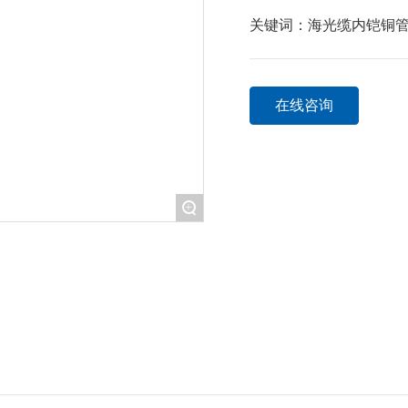
关键词：
海光缆内铠铜
在线咨询
+