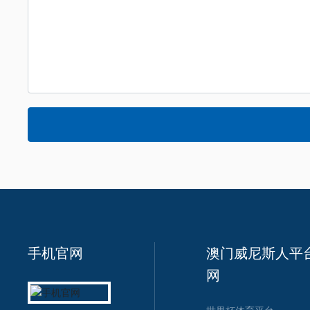
手机官网
澳门威尼斯人平
网