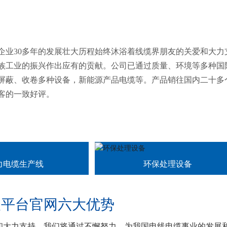
企业30多年的发展壮大历程始终沐浴着线缆界朋友的关爱和大力
族工业的振兴作出应有的贡献。公司已通过质量、环境等多种国
屏蔽、收卷多种设备，新能源产品电缆等。产品销往国内二十多
客的一致好评。
力电缆生产线
环保处理设备
人平台官网六大优势
和大力支持，我们将通过不懈努力，为我国电线电缆事业的发展