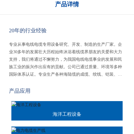
产品详情
20年的行业经验
专业从事电线电缆专用设备研究、开发、制造的生产厂家。企
业30多年的发展壮大历程始终沐浴着线缆界朋友的关爱和大力
支持，我们将通过不懈努力，为我国电线电缆事业的发展和民
族工业的振兴作出应有的贡献。公司已通过质量、环境等多种
国际体系认证。专业生产各种海陆缆的成缆、绞线、铠装、绕
包、屏蔽、收卷多种设备，新能源产品电缆等。产品销往国内
二十多个省、市、自治区，海外二十多个国家及地区，受到国
产品应用
内外顾客的一致好评。
海洋工程设备