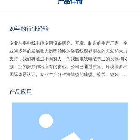
产品详情
20年的行业经验
专业从事电线电缆专用设备研究、开发、制造的生产厂家。企
业30多年的发展壮大历程始终沐浴着线缆界朋友的关爱和大力
支持，我们将通过不懈努力，为我国电线电缆事业的发展和民
族工业的振兴作出应有的贡献。公司已通过质量、环境等多种
国际体系认证。专业生产各种海陆缆的成缆、绞线、铠装、绕
包、屏蔽、收卷多种设备，新能源产品电缆等。产品销往国内
二十多个省、市、自治区，海外二十多个国家及地区，受到国
产品应用
内外顾客的一致好评。