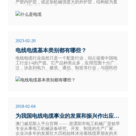
严密内护层，或还加机械强度大的外护层，结构较为复
杂，截面积较大的产品叫作电缆。
2023-02-20
电线电缆基本类别都有哪些？
电线电缆行业虽然只是一个配套行业，却占据着中国电
工行业1/4的产值。它产品种类众多，应用范围十分广
泛，涉及到电力、建筑、通信、制造等行业，与国民经
济的各个部门都密切相关。那电线电缆产品都有哪些类
别呢？接下来带您详细了解一下。
2018-02-04
为我国电线电缆事业的发展和振兴作出应有
澳门威尼斯人平台官网 —— 原溧阳市电工机械厂是较早
的贡献
专业从事电工机械设备研究、开发、制造的生产厂家。
企业20多年的发展壮大历程始终沐浴着线缆界朋友的关