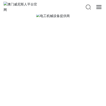
澳门威尼斯人平台官网