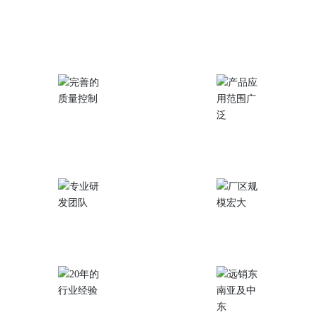
我们将通过不懈努力，致力于为电线电缆行业提供先进装备，为中国智
造贡献力量"或"助力中国线缆产业高质量发展。
完善的质量控制
产品应用范围广泛
专业研发团队
厂区规模宏大
20年的行业经验