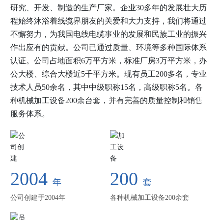
研究、开发、制造的生产厂家。企业30多年的发展壮大历
程始终沐浴着线缆界朋友的关爱和大力支持，我们将通过
不懈努力，为我国电线电缆事业的发展和民族工业的振兴
作出应有的贡献。公司已通过质量、环境等多种国际体系
认证。公司占地面积6万平方米，标准厂房3万平方米，办
公大楼、综合大楼近5千平方米。现有员工200多名，专业
技术人员50余名，其中中级职称15名，高级职称5名。各
种机械加工设备200余台套，并有完善的质量控制和销售
服务体系。
2004
200
年
套
公司创建于2004年
各种机械加工设备200余套