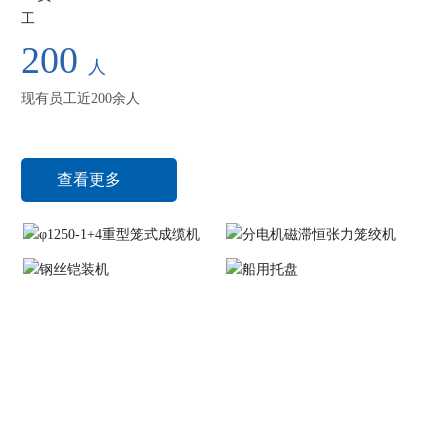
200
人
现有员工近200余人
查看更多
OUR ADVANTAGES
澳门威尼斯人平台官网六大优势
企业30多年的发展壮大历程始终沐浴着线缆界朋友的关爱和大力支持，