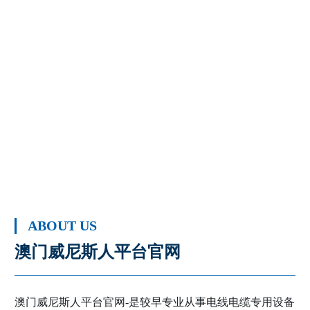
ABOUT US
澳门威尼斯人平台官网
澳门威尼斯人平台官网-是较早专业从事电线电缆专用设备