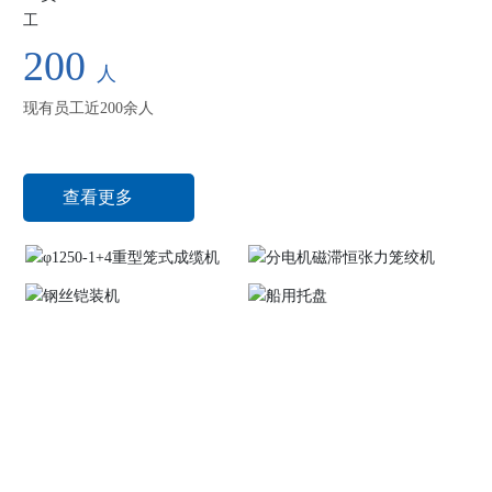
200
人
现有员工近200余人
查看更多
OUR ADVANTAGES
澳门威尼斯人平台官网六大优势
企业30多年的发展壮大历程始终沐浴着线缆界朋友的关爱和大力支持，