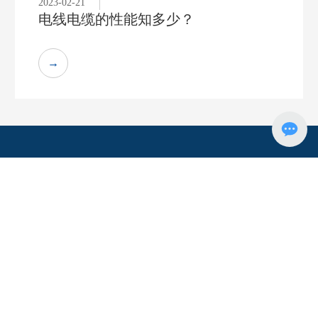
2023-02-21
电线电缆的性能知多少？
→
澳门威尼斯人平台官网
地址：江苏省溧阳市埭头工业园区南安路1号
销售：
0519-87360559
87366701
传真：
0519-87360742
联系人：史先生
E-mail:
info@cn-ligong.com