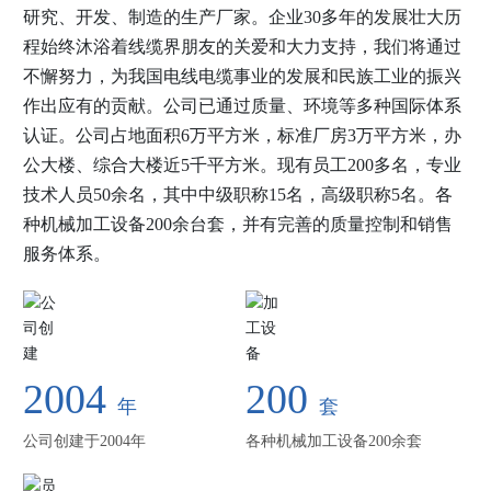
研究、开发、制造的生产厂家。企业30多年的发展壮大历
程始终沐浴着线缆界朋友的关爱和大力支持，我们将通过
不懈努力，为我国电线电缆事业的发展和民族工业的振兴
作出应有的贡献。公司已通过质量、环境等多种国际体系
认证。公司占地面积6万平方米，标准厂房3万平方米，办
公大楼、综合大楼近5千平方米。现有员工200多名，专业
技术人员50余名，其中中级职称15名，高级职称5名。各
种机械加工设备200余台套，并有完善的质量控制和销售
服务体系。
2004
200
年
套
公司创建于2004年
各种机械加工设备200余套