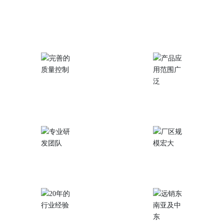
我们将通过不懈努力，致力于为电线电缆行业提供先进装备，为中国智
造贡献力量"或"助力中国线缆产业高质量发展。
完善的质量控制
产品应用范围广泛
专业研发团队
厂区规模宏大
20年的行业经验