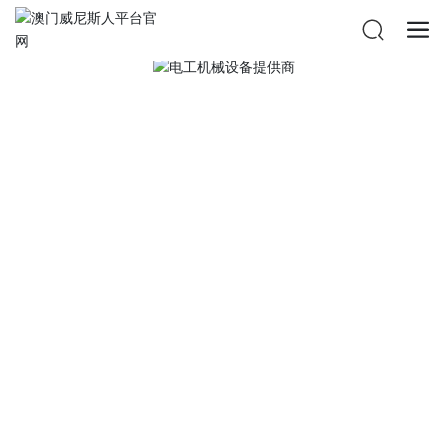
澳门威尼斯人平台官网