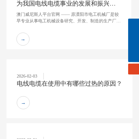
为我国电线电缆事业的发展和振兴作
出应有的贡献
澳门威尼斯人平台官网 —— 原溧阳市电工机械厂是较
早专业从事电工机械设备研究、开发、制造的生产厂
家。企业20多年的发展壮大历程始终沐浴着线缆界朋友
info@cn-ligong.com
的关爱和大力支持，我们将通过不懈的努力，为我国电
139 0614 3570
→
线电缆事业的发展和振兴作出应有的贡献。企业先后通
过了ISO9001国际质量认证和ISO14001国际环境体系认
152 0614 3663
证。
2026-02-03
电线电缆在使用中有哪些过热的原因？
→