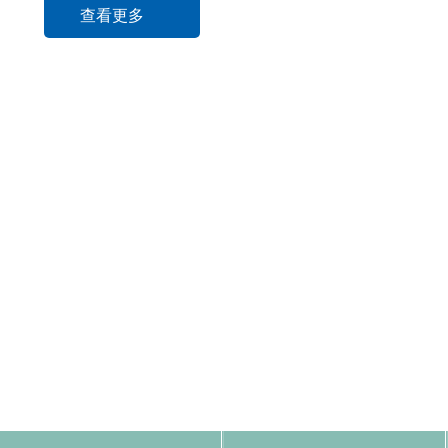
查看更多
澳门
企业30多年的发展壮大历程始终沐浴着线缆界朋友的