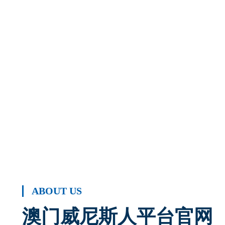
SCROLL DOWN
ABOUT US
澳门威尼斯人平台官网