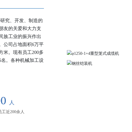
备研究、开发、制造的
朋友的关爱和大力支
民族工业的振兴作出
。公司占地面积6万平
米。现有员工200多
5名。各种机械加工设
00
人
工近200余人