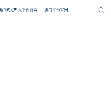
澳门威尼斯人平台官网
澳门平台官网