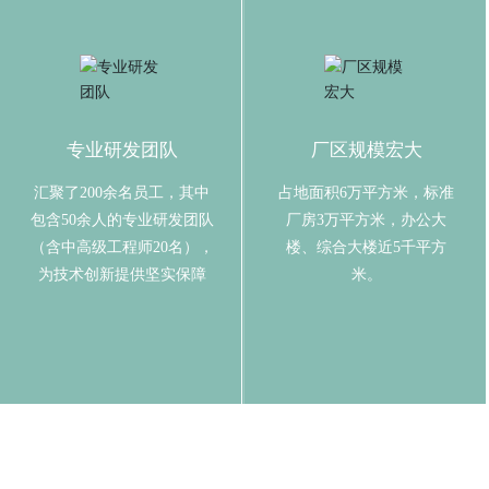
专业研发团队
厂区规模宏大
汇聚了200余名员工，其中
占地面积6万平方米，标准
包含50余人的专业研发团队
厂房3万平方米，办公大
（含中高级工程师20名），
楼、综合大楼近5千平方
为技术创新提供坚实保障
米。