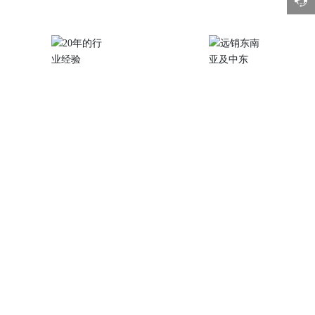
20年的行业经验
远销东南亚及中东
通过不懈努力，持续为电线
产品市场覆盖东南亚、中东
电缆行业的技术进步与产业
等全球二十多个国家和地
升级贡献力量。
区。