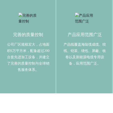
完善的质量控制
产品应用范围广泛
公司厂区规模宏大，占地面
产品线覆盖海陆缆成缆、绞
积6万平方米，配备超过200
线、铠装、绕包、屏蔽、收
台套先进加工设备，并建立
卷以及新能源电缆专用设
了完善的质量控制与全球销
备，应用范围广泛。
售服务体系。