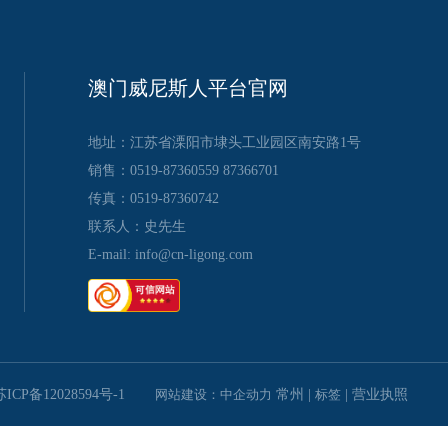
澳门威尼斯人平台官网
地址：江苏省溧阳市埭头工业园区南安路1号
销售：
0519-87360559
87366701
传真：
0519-87360742
联系人：史先生
E-mail:
info@cn-ligong.com
苏ICP备12028594号-1
网站建设：中企动力
常州
|
标签
|
营业执照