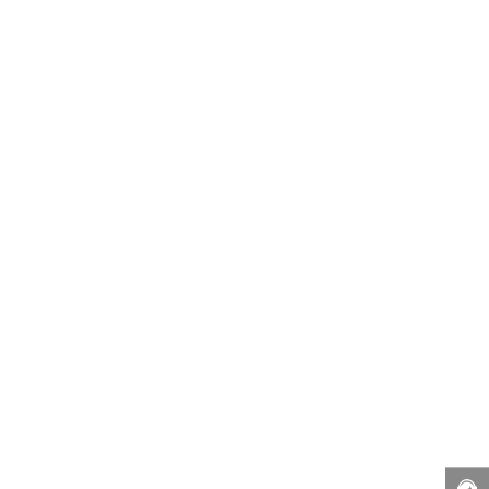
大优势
提供先进装备，为中国智造贡献力量"或"助力中国线缆