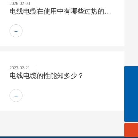
2026-02-03
电线电缆在使用中有哪些过热的原
因？
→
2023-02-21
电线电缆的性能知多少？
info@cn-ligong.com
139 0614 3570
→
152 0614 3663