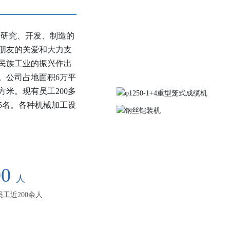
备研究、开发、制造的
朋友的关爱和大力支
民族工业的振兴作出
。公司占地面积6万平
米。现有员工200多
5名。各种机械加工设
00
人
工近200余人