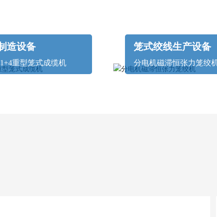
制造设备
笼式绞线生产设备
0-1+4重型笼式成缆机
分电机磁滞恒张力笼绞