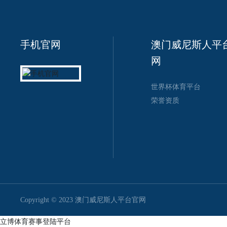
手机官网
澳门威尼斯人平
网
世界杯体育平台
荣誉资质
Copyright © 2023 澳门威尼斯人平台官网
立博体育赛事登陆平台