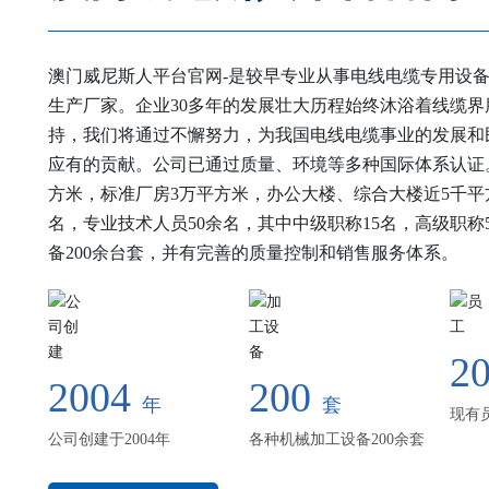
澳门威尼斯人平台官网-是较早专业从事电线电缆专用设
生产厂家。企业30多年的发展壮大历程始终沐浴着线缆界
持，我们将通过不懈努力，为我国电线电缆事业的发展和
应有的贡献。公司已通过质量、环境等多种国际体系认证
方米，标准厂房3万平方米，办公大楼、综合大楼近5千平方
名，专业技术人员50余名，其中中级职称15名，高级职称
备200余台套，并有完善的质量控制和销售服务体系。
2
2004
200
年
套
现有员
公司创建于2004年
各种机械加工设备200余套