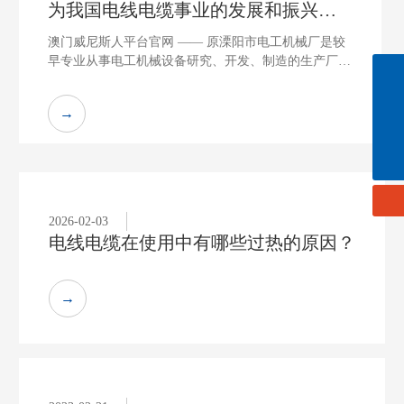
为我国电线电缆事业的发展和振兴作
出应有的贡献
澳门威尼斯人平台官网 —— 原溧阳市电工机械厂是较
早专业从事电工机械设备研究、开发、制造的生产厂
家。企业20多年的发展壮大历程始终沐浴着线缆界朋友
info@cn-ligong.com
的关爱和大力支持，我们将通过不懈的努力，为我国电
139 0614 3570
→
线电缆事业的发展和振兴作出应有的贡献。企业先后通
过了ISO9001国际质量认证和ISO14001国际环境体系认
152 0614 3663
证。
2026-02-03
电线电缆在使用中有哪些过热的原因？
→