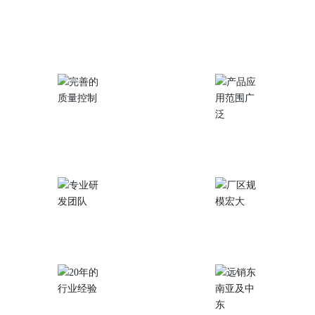
我们将通过不懈努力，致力于为电线电缆行业提供先进装备，为中国智
造贡献力量"或"助力中国线缆产业高质量发展。
完善的质量控制
产品应用范围广泛
专业研发团队
厂区规模宏大
20年的行业经验