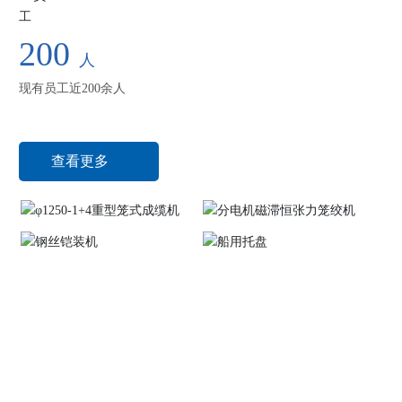
200
人
现有员工近200余人
查看更多
OUR ADVANTAGES
澳门威尼斯人平台官网六大优势
企业30多年的发展壮大历程始终沐浴着线缆界朋友的关爱和大力支持，