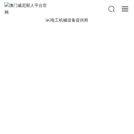
澳门威尼斯人平台官网