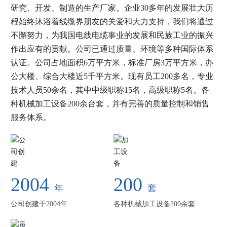
研究、开发、制造的生产厂家。企业30多年的发展壮大历
程始终沐浴着线缆界朋友的关爱和大力支持，我们将通过
不懈努力，为我国电线电缆事业的发展和民族工业的振兴
作出应有的贡献。公司已通过质量、环境等多种国际体系
认证。公司占地面积6万平方米，标准厂房3万平方米，办
公大楼、综合大楼近5千平方米。现有员工200多名，专业
技术人员50余名，其中中级职称15名，高级职称5名。各
种机械加工设备200余台套，并有完善的质量控制和销售
服务体系。
2004
200
年
套
公司创建于2004年
各种机械加工设备200余套