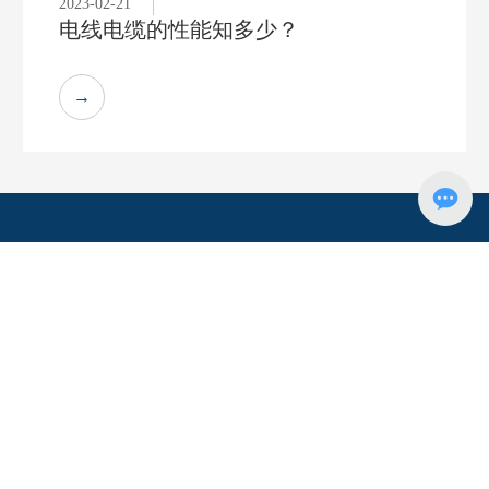
2023-02-21
电线电缆的性能知多少？
→
澳门威尼斯人平台官网
地址：江苏省溧阳市埭头工业园区南安路1号
销售：
0519-87360559
87366701
传真：
0519-87360742
联系人：史先生
E-mail:
info@cn-ligong.com