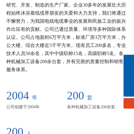
研究、开发、制造的生产厂家。企业30多年的发展壮大历
程始终沐浴着线缆界朋友的关爱和大力支持，我们将通过
不懈努力，为我国电线电缆事业的发展和民族工业的振兴
作出应有的贡献。公司已通过质量、环境等多种国际体系
认证。公司占地面积6万平方米，标准厂房3万平方米，办
公大楼、综合大楼近5千平方米。现有员工200多名，专业
技术人员50余名，其中中级职称15名，高级职称5名。各
种机械加工设备200余台套，并有完善的质量控制和销售
info@cn-ligong.com
服务体系。
139 0614 3570
152 0614 3663
2004
200
年
套
公司创建于2004年
各种机械加工设备200余套
200
人