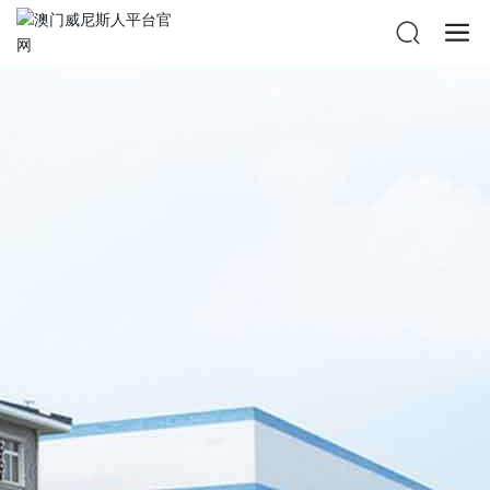
澳门威尼斯人平台官网