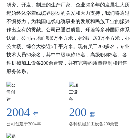
研究、开发、制造的生产厂家。企业30多年的发展壮大历
程始终沐浴着线缆界朋友的关爱和大力支持，我们将通过
不懈努力，为我国电线电缆事业的发展和民族工业的振兴
作出应有的贡献。公司已通过质量、环境等多种国际体系
认证。公司占地面积6万平方米，标准厂房3万平方米，办
公大楼、综合大楼近5千平方米。现有员工200多名，专业
技术人员50余名，其中中级职称15名，高级职称5名。各
种机械加工设备200余台套，并有完善的质量控制和销售
服务体系。
2004
200
年
套
公司创建于2004年
各种机械加工设备200余套