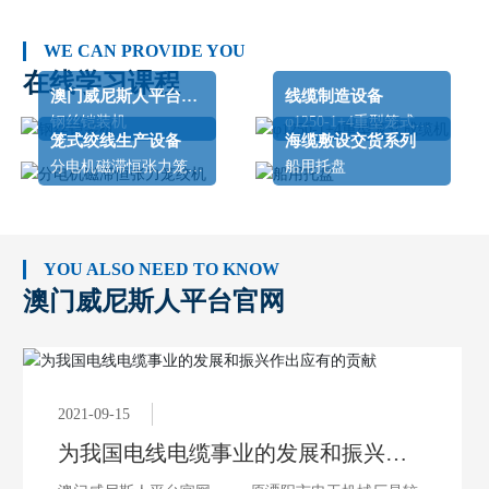
WE CAN PROVIDE YOU
在线学习课程
澳门威尼斯人平台官
线缆制造设备
钢丝铠装机
φ1250-1+4重型笼式成
网
笼式绞线生产设备
海缆敷设交货系列
缆机
分电机磁滞恒张力笼绞
船用托盘
机
YOU ALSO NEED TO KNOW
澳门威尼斯人平台官网
2021-09-15
为我国电线电缆事业的发展和振兴作
出应有的贡献