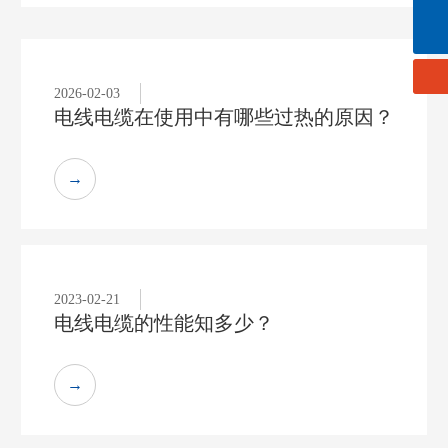
152 0614 3663
证。
2026-02-03
电线电缆在使用中有哪些过热的原因？
→
2023-02-21
电线电缆的性能知多少？
→