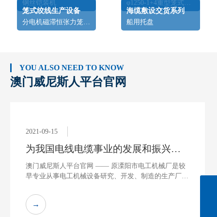
钢丝铠装机
φ1250-1+4重型笼式成
网
笼式绞线生产设备
海缆敷设交货系列
缆机
分电机磁滞恒张力笼绞
船用托盘
机
YOU ALSO NEED TO KNOW
澳门威尼斯人平台官网
2021-09-15
为我国电线电缆事业的发展和振兴作
出应有的贡献
澳门威尼斯人平台官网 —— 原溧阳市电工机械厂是较
早专业从事电工机械设备研究、开发、制造的生产厂
家。企业20多年的发展壮大历程始终沐浴着线缆界朋友
info@cn-ligong.com
的关爱和大力支持，我们将通过不懈的努力，为我国电
→
139 0614 3570
线电缆事业的发展和振兴作出应有的贡献。企业先后通
过了ISO9001国际质量认证和ISO14001国际环境体系认