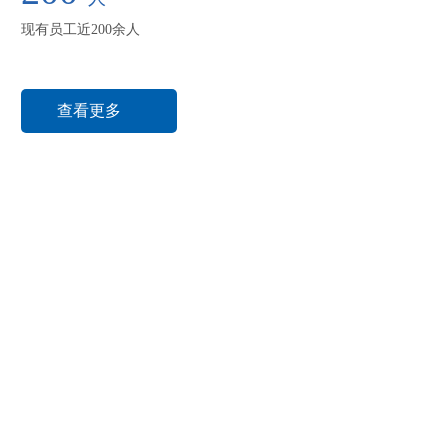
现有员工近200余人
查看更多
OUR ADVANTAGES
澳门威尼斯人平台官网六大优势
企业30多年的发展壮大历程始终沐浴着线缆界朋友的关爱和大力支持，
我们将通过不懈努力，致力于为电线电缆行业提供先进装备，为中国智
造贡献力量"或"助力中国线缆产业高质量发展。