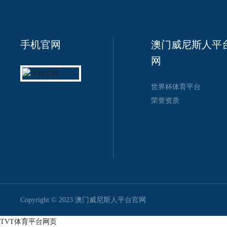
手机官网
澳门威尼斯人平
网
世界杯体育平台
荣誉资质
Copyright © 2023 澳门威尼斯人平台官网
TVT体育平台网页