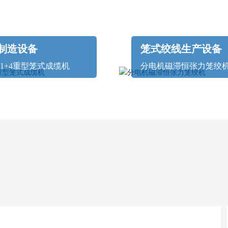
制造设备
笼式绞线生产设备
0-1+4重型笼式成缆机
分电机磁滞恒张力笼绞