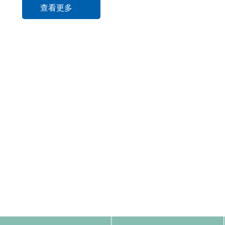
查看更多
澳门
企业30多年的发展壮大历程始终沐浴着线缆界朋友的