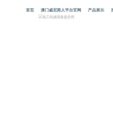
首页
澳门威尼斯人平台官网
产品展示