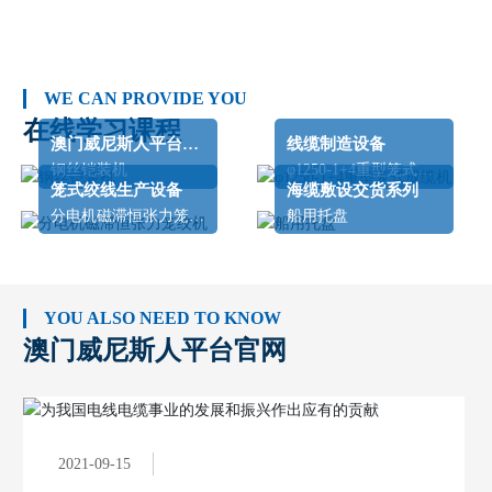
远销东南亚及中东
WE CAN PROVIDE YOU
在线学习课程
澳门威尼斯人平台官
线缆制造设备
钢丝铠装机
φ1250-1+4重型笼式成
网
笼式绞线生产设备
海缆敷设交货系列
缆机
分电机磁滞恒张力笼绞
船用托盘
机
YOU ALSO NEED TO KNOW
澳门威尼斯人平台官网
2021-09-15