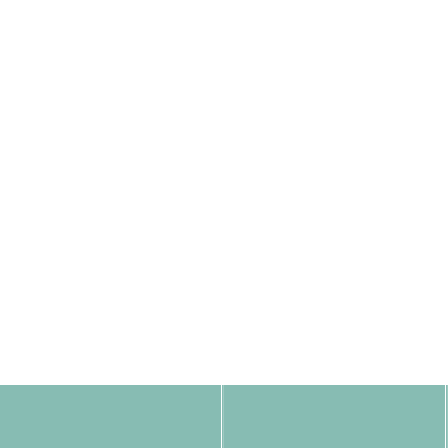
澳门
企业30多年的发展壮大历程始终沐浴着线缆界朋友的