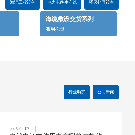
海洋工程设备
电力电缆生产线
环保处理设备
海缆敷设交货系列
机
船用托盘
行业动态
公司新闻
2026-02-03