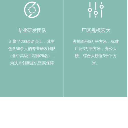
专业研发团队
厂区规模宏大
汇聚了200余名员工，其中
占地面积6万平方米，标准
包含50余人的专业研发团队
厂房3万平方米，办公大
（含中高级工程师20名），
楼、综合大楼近5千平方
为技术创新提供坚实保障
米。