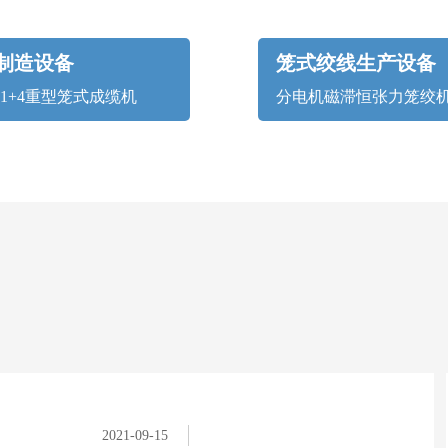
制造设备
笼式绞线生产设备
0-1+4重型笼式成缆机
分电机磁滞恒张力笼绞
2021-09-15