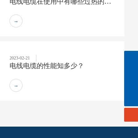
电线电缆在使用中有哪些过热的原
因？
→
2023-02-21
info@cn-ligong.com
电线电缆的性能知多少？
139 0614 3570
→
152 0614 3663