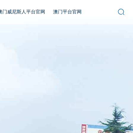
澳门威尼斯人平台官网
澳门平台官网