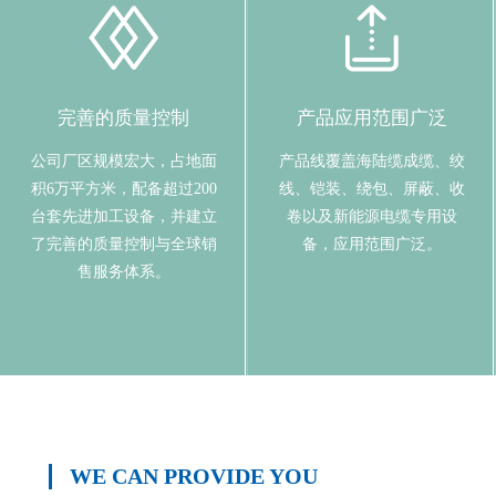
完善的质量控制
产品应用范围广泛
公司厂区规模宏大，占地面
产品线覆盖海陆缆成缆、绞
积6万平方米，配备超过200
线、铠装、绕包、屏蔽、收
台套先进加工设备，并建立
卷以及新能源电缆专用设
了完善的质量控制与全球销
备，应用范围广泛。
售服务体系。
WE CAN PROVIDE YOU