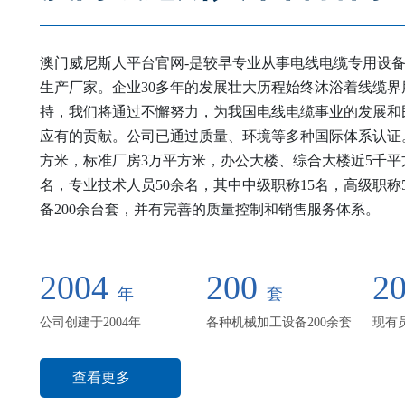
澳门威尼斯人平台官网-是较早专业从事电线电缆专用设
生产厂家。企业30多年的发展壮大历程始终沐浴着线缆界
持，我们将通过不懈努力，为我国电线电缆事业的发展和
应有的贡献。公司已通过质量、环境等多种国际体系认证
方米，标准厂房3万平方米，办公大楼、综合大楼近5千平方
名，专业技术人员50余名，其中中级职称15名，高级职称
备200余台套，并有完善的质量控制和销售服务体系。
2004
200
2
年
套
公司创建于2004年
各种机械加工设备200余套
现有员
查看更多