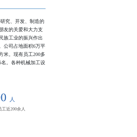
备研究、开发、制造的
朋友的关爱和大力支
民族工业的振兴作出
。公司占地面积6万平
米。现有员工200多
5名。各种机械加工设
00
人
工近200余人